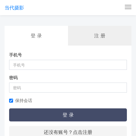
当代摄影
Tog
nav
登 录
注 册
手机号
密码
保持会话
登 录
还没有账号？点击注册